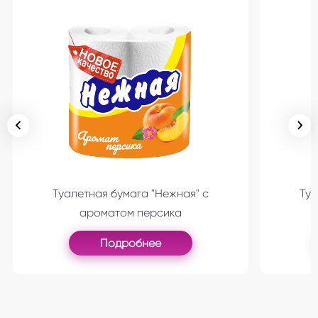
Туалетная бумага "Нежная" с
Туа
ароматом персика
Подробнее